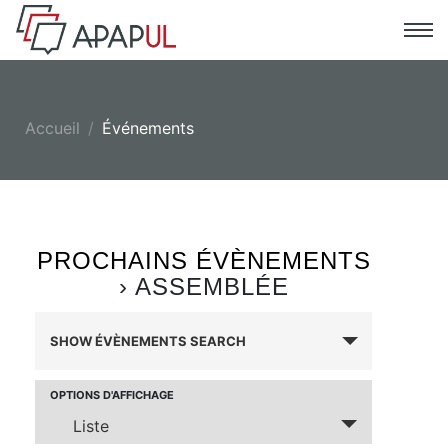
Accueil
Événements
PROCHAINS ÉVÈNEMENTS
› ASSEMBLÉE
ÉVÈNEMENTS
SHOW ÉVÈNEMENTS SEARCH
SEARCH
AND
VIEWS
Évènement
OPTIONS D'AFFICHAGE
NAVIGATION
Views
Liste
Navigation