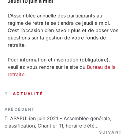
Jeudi 10 juin à midi
L’Assemblée annuelle des participants au
régime de retraite se tiendra ce jeudi à midi.
C’est l’occasion d’en savoir plus et de poser vos
questions sur la gestion de votre fonds de
retraite.
Pour information et inscription (obligatoire),
veuillez vous rendre sur le site du
Bureau de la
retraite
.
CATÉGORIES
ACTUALITÉ
Article précédent
PRÉCÉDENT
APAPULien juin 2021 – Assemblée générale,
classification, Chantier TI, horaire d’été…
Articl
SUIVANT