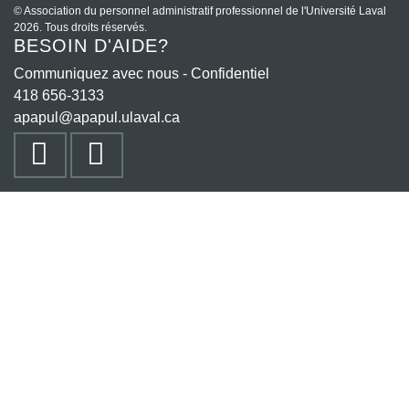
© Association du personnel administratif professionnel de l'Université Laval
2026. Tous droits réservés.
BESOIN D'AIDE?
Communiquez avec nous - Confidentiel
418 656-3133
apapul@apapul.ulaval.ca
VIMEO
FACEBOOK