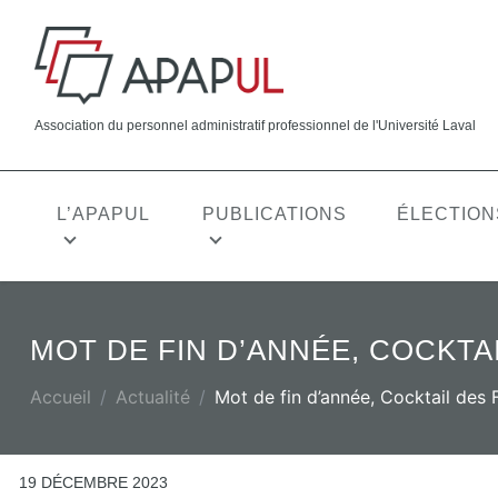
Association du personnel administratif professionnel de l'Université Laval
L’APAPUL
PUBLICATIONS
ÉLECTION
CONGÉS ET ABSENCES
CARRIÈRE
MOT DE FIN D’ANNÉE, COCKTA
Vacances
Formation
ACTUALITÉ
VISION, MISSION, VALEURS
APAPUL EXPRESS
Jours fériés
Affichage 
Accueil
Actualité
Mot de fin d’année, Cocktail des F
Congé pour obligations familiales
Sélection 
(OBLF)
Période de
Congés pour raisons familiales ou
19 DÉCEMBRE 2023
Période de