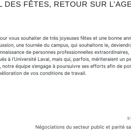
L DES FÊTES, RETOUR SUR L’AGE
de poste et
Travail à l’extérieur
nt
Programme de
nel en situation de
conciliation travail et vie
personnelle
 pour vous souhaiter de très joyeuses fêtes et une bonne an
gularisation d’un
ussion
, une tournée du campus, qui souhaitons le, deviendr
oraire et affectation
nnaissance de personnes professionnelles extraordinaires,
e
s à l’Université Laval, mais qui, parfois, mériteraient un p
 notre équipe s’engage à poursuivre ses efforts afin de po
mélioration de vos conditions de travail.
S
Négociations du secteur public et parité sa