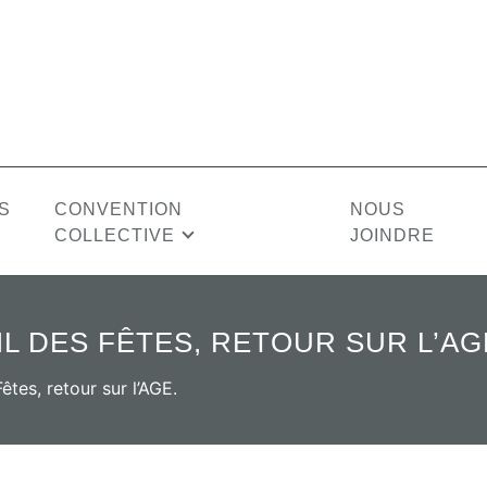
S
CONVENTION
NOUS
COLLECTIVE
JOINDRE
HORAIRES DE TRAVAIL
SA
IL DES FÊTES, RETOUR SUR L’AG
Horaire régulier
APAPULIEN
ÉQUIPE
VIDÉOS
CONSEIL
LIAISON
RAPPORTS ANNU
CONSEIL
des emplois
Horaire d’été
D’ADMINISTRATION
PROFESSIONNE
êtes, retour sur l’AGE.
des candidatures
Période d’étalement
 qualification
Heures supplémentaires
 probation
Travail à distance