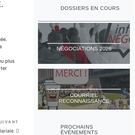
fonctions (au 2 mai 2022)
.
Exonération partielle des
DOSSIERS EN COURS
Reclassification
frais de scolarité
Avancement d’échelon
Litiges et griefs
Primes
Cotisation et Fonds de
Mécanisme de révision
défense
née.
LE-2022-01
a
NÉGOCIATIONS 2026
eu plus
rter
COURRIEL
RECONNAISSANCE
Article suivant
UIVANT
PROCHAINS
lariale
ÉVÉNEMENTS