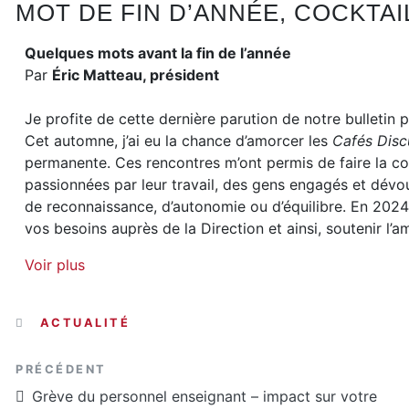
MOT DE FIN D’ANNÉE, COCKTAI
parentales
Abolition 
Congé de compassion
replaceme
Quelques mots avant la fin de l’année
Congé à traitement différé ou anticipé
Profession
Par
Éric Matteau, président
Congé sans solde
gestion
Je profite de cette dernière parution de notre bulletin
Invalidité
Statuts, ré
Cet automne, j’ai eu la chance d’amorcer les
Cafés Disc
poste temp
Mariage ou union civile
permanente. Ces rencontres m’ont permis de faire la co
temporair
Deuil
passionnées par leur travail, des gens engagés et dévoué
de reconnaissance, d’autonomie ou d’équilibre. En 2024,
Déménagement et urgence
vos besoins auprès de la Direction et ainsi, soutenir l’a
Voir plus
CATÉGORIES
ACTUALITÉ
Article précédent
PRÉCÉDENT
Grève du personnel enseignant – impact sur votre