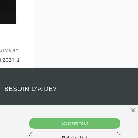
Article suivant
UIVANT
i 2021
BESOIN D'AIDE?
×
Communiquez avec nous - Confidentiel
418 656-3133
ACCEPTER TOUT
apapul@apapul.ulaval.ca
REFUSER TOUT