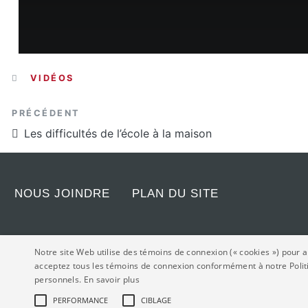
CATÉGORIES
VIDÉOS
Article précédent
PRÉCÉDENT
Les difficultés de l’école à la maison
NOUS JOINDRE
PLAN DU SITE
Notre site Web utilise des témoins de connexion (« cookies ») pour am
acceptez tous les témoins de connexion conformément à notre Politiq
© Association du personnel administratif professionnel de l'Université Laval 202
personnels.
En savoir plus
PERFORMANCE
CIBLAGE