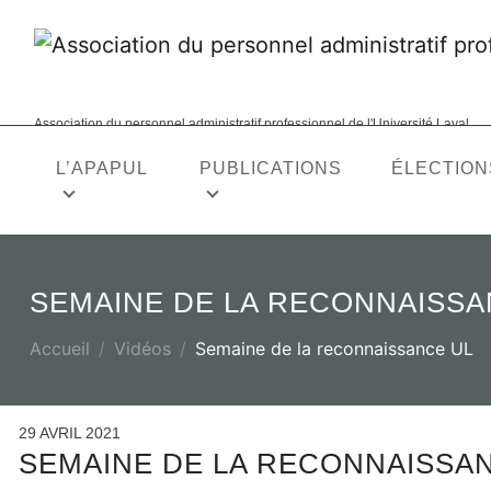
Association du personnel administratif professionnel de l'Université Laval
L’APAPUL
PUBLICATIONS
ÉLECTION
CONGÉS ET ABSENCES
CARRIÈRE
SEMAINE DE LA RECONNAISSA
Vacances
Formation
ACTUALITÉ
VISION, MISSION, VALEURS
APAPUL EXPRESS
Jours fériés
Affichage 
Accueil
Vidéos
Semaine de la reconnaissance UL
Congé pour obligations familiales
Sélection 
(OBLF)
Période de
Congés pour raisons familiales ou
29 AVRIL 2021
Période de
SEMAINE DE LA RECONNAISSA
parentales
Abolition 