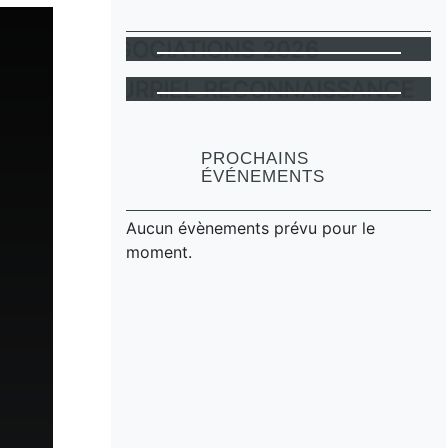
frais de scolarité
Avancement d’échelon
Litiges et griefs
Primes
Cotisation et Fonds de
NÉGOCIATIONS 2026
Mécanisme de révision
défense
COURRIEL
LE-2022-01
RECONNAISSANCE
PROCHAINS
ÉVÉNEMENTS
Aucun évènements prévu pour le
moment.