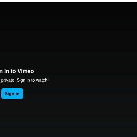
nt
Programme de
nel en situation de
conciliation travail et vie
personnelle
gularisation d’un
oraire et affectation
e