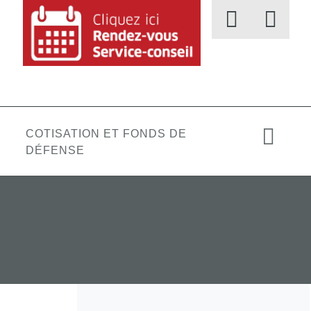
COTISATION ET FONDS DE
DÉFENSE
LAIRES ET CLASSES
AUTRES
Salaire
CONVENTION et lettres
ELS
COMITÉS
POLITIQUES ET RÈGLEMENTS
HISTOIRE
d’entente
Classification des
L
fonctions (jusqu’au 1er
Régime de retraite
mai)
Assurances collectives
Classification des
Harcèlement