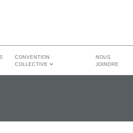
S
CONVENTION
NOUS
COLLECTIVE
JOINDRE
HORAIRES DE TRAVAIL
SA
Horaire régulier
APAPULIEN
ÉQUIPE
VIDÉOS
CONSEIL
LIAISON
RAPPORTS ANNU
CONSEIL
des emplois
Horaire d’été
D’ADMINISTRATION
PROFESSIONNE
des candidatures
Période d’étalement
 qualification
Heures supplémentaires
 probation
Travail à distance