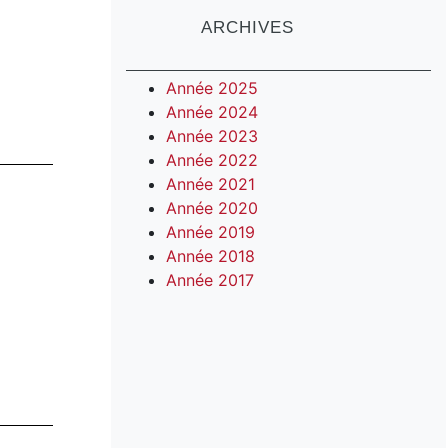
fonctions (au 2 mai 2022)
Exonération partielle des
ARCHIVES
Reclassification
frais de scolarité
Avancement d’échelon
Litiges et griefs
Année 2025
Primes
Cotisation et Fonds de
Année 2024
Mécanisme de révision
défense
Année 2023
LE-2022-01
Année 2022
Année 2021
Année 2020
Année 2019
Année 2018
Année 2017