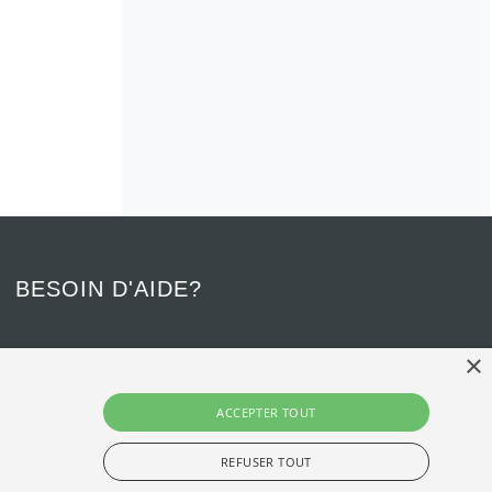
BESOIN D'AIDE?
×
Communiquez avec nous - Confidentiel
418 656-3133
ACCEPTER TOUT
apapul@apapul.ulaval.ca
REFUSER TOUT
VIMEO
FACEBOOK