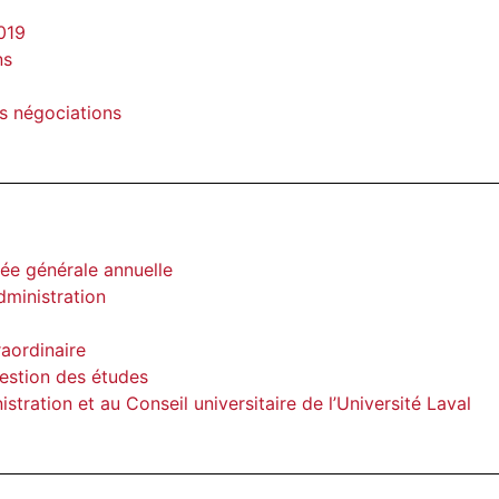
de poste et
Travail à l’extérieur
2019
nt
ns
Programme de
nel en situation de
conciliation travail et vie
es négociations
personnelle
gularisation d’un
oraire et affectation
e
ée générale annuelle
dministration
raordinaire
Gestion des études
stration et au Conseil universitaire de l’Université Laval