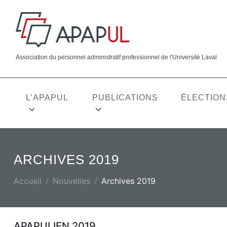
Association du personnel administratif professionnel de l'Université Laval
L’APAPUL
PUBLICATIONS
ÉLECTION
CONGÉS ET ABSENCES
CARRIÈRE
ARCHIVES 2019
Vacances
Formation
ACTUALITÉ
VISION, MISSION, VALEURS
APAPUL EXPRESS
Jours fériés
Affichage 
Accueil
Nouvelles
Archives 2019
Congé pour obligations familiales
Sélection 
(OBLF)
Période de
Congés pour raisons familiales ou
Période de
APAPULIEN 2019