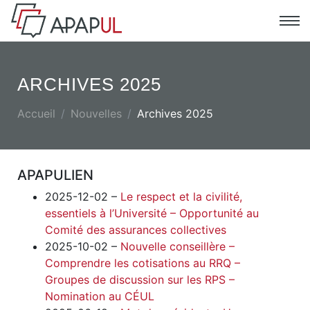
ARCHIVES 2025
Accueil
Nouvelles
Archives 2025
APAPULIEN
2025-12-02 –
Le respect et la civilité,
essentiels à l’Université – Opportunité au
Comité des assurances collectives
2025-10-02 –
Nouvelle conseillère –
Comprendre les cotisations au RRQ –
Groupes de discussion sur les RPS –
Nomination au CÉUL